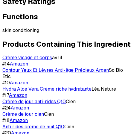
Safety Ratings
Functions
skin conditioning
Products Containing This Ingredient
Crème visage et corps
avril
#
14
Amazon
Contour Yeux Et Lèvres Anti-âge Précieux Argan
So Bio
Etic
#
10
Amazon
Hydra Aloe Vera Crème riche hydratante
Léa Nature
#
17
Amazon
Crème de jour anti-rides Q10
Cien
#
24
Amazon
Crème de jour cien
Cien
#
18
Amazon
Anti rides creme de nuit Q10
Cien
#
20
Amazon