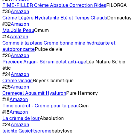
TIME-FILLER Crème Absolue Correction Rides
FILORGA
#
36
Amazon
Crème Légère Hydratante Eté et Temps Chauds
Dermaclay
#
32
Amazon
Ma Jolie Peau
Omum
#
14
Amazon
Comme à la plage Crème bonne mine hydratante et
autobronzante
Pulpe de vie
#
26
Amazon
Précieux Argan- Sérum éclat anti-age
Léa Nature So'bio
étic
#
24
Amazon
Crème visage
Royer Cosmétique
#
25
Amazon
Cremegel Aqua mit Hyaluron
Pure Harmony
#
18
Amazon
Time control - Crème pour la peau
Cien
#
18
Amazon
La crème de jour
Absolution
#
24
Amazon
leichte Gesichtscreme
babylove