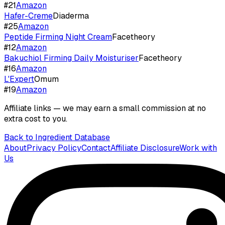
#
21
Amazon
Hafer-Creme
Diaderma
#
25
Amazon
Peptide Firming Night Cream
Facetheory
#
12
Amazon
Bakuchiol Firming Daily Moisturiser
Facetheory
#
16
Amazon
L'Expert
Omum
#
19
Amazon
Affiliate links — we may earn a small commission at no
extra cost to you.
Back to Ingredient Database
About
Privacy Policy
Contact
Affiliate Disclosure
Work with
Us