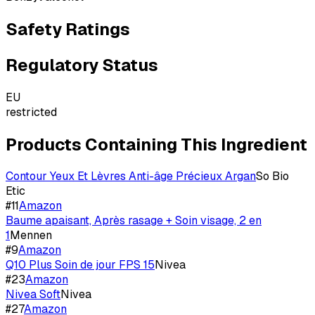
Safety Ratings
Regulatory Status
EU
restricted
Products Containing This Ingredient
Contour Yeux Et Lèvres Anti-âge Précieux Argan
So Bio
Etic
#
11
Amazon
Baume apaisant, Après rasage + Soin visage, 2 en
1
Mennen
#
9
Amazon
Q10 Plus Soin de jour FPS 15
Nivea
#
23
Amazon
Nivea Soft
Nivea
#
27
Amazon