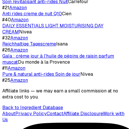
Soin revitalisant anti-rides Nuit
Carrefour
#
21
Amazon
Anti rides creme de nuit Q10
Cien
#
40
Amazon
DAILY ESSENTIALS LIGHT MOISTURISING DAY
CREAM
Nivea
#
32
Amazon
Reichhaltige Tagescreme
Isana
#
26
Amazon
Gaïa : crème jour à l'huile de pépins de raisin parfum
muscat
Du monde à la Provence
#
11
Amazon
Pure & natural anti-rides Soin de jour
Nivea
#
25
Amazon
Affiliate links — we may earn a small commission at no
extra cost to you.
Back to Ingredient Database
About
Privacy Policy
Contact
Affiliate Disclosure
Work with
Us