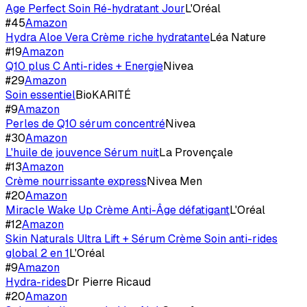
Age Perfect Soin Ré-hydratant Jour
L'Oréal
#
45
Amazon
Hydra Aloe Vera Crème riche hydratante
Léa Nature
#
19
Amazon
Q10 plus C Anti-rides + Energie
Nivea
#
29
Amazon
Soin essentiel
BioKARITÉ
#
9
Amazon
Perles de Q10 sérum concentré
Nivea
#
30
Amazon
L'huile de jouvence Sérum nuit
La Provençale
#
13
Amazon
Crème nourrissante express
Nivea Men
#
20
Amazon
Miracle Wake Up Crème Anti-Âge défatigant
L'Oréal
#
12
Amazon
Skin Naturals Ultra Lift + Sérum Crème Soin anti-rides
global 2 en 1
L'Oréal
#
9
Amazon
Hydra-rides
Dr Pierre Ricaud
#
20
Amazon